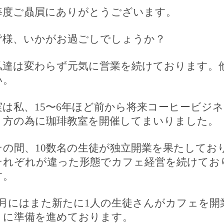
毎度ご贔屓にありがとうございます。
皆様、いかがお過ごしでしょうか？
私達は変わらず元気に営業を続けております。
い。
実は私、
15
〜
6
年ほど前から将来コーヒービジネ
う方の為に珈琲教室を開催してまいりました。
その間、
10
数名の生徒が独立開業を果たしてお
それぞれが違った形態でカフェ経営を続けてお
す。
月にはまた新たに
1
人の生徒さんがカフェを開
うに準備を進めております。