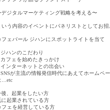
〜デジタルマーケティング戦略を考える〜
という内容のイベントにパネリストとしてお招
カフェバール
ジハンにスポットライトを当て
⚫︎ジハンのこだわり
⚫︎カフェを始めたきっかけ
⚫︎インターネットとの出会い
︎
SNS
が主流の情報発信時代にあえてホームペ
は
…etc
今後、起業をしたい
方
既に起業されている
方
カフェを経営している
方