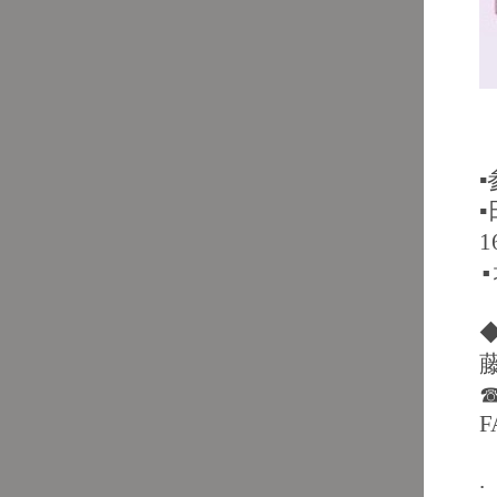
▪︎
▪︎
1
▪︎
☎
F
.