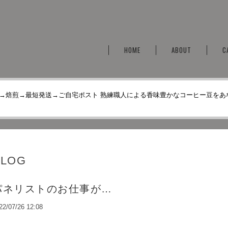
HOME
ABOUT
C
→焙煎→最短発送→ご自宅ポスト 熟練職人による香味豊かなコーヒー豆をあ
BLOG
パネリストのお仕事が…
22/07/26 12:08