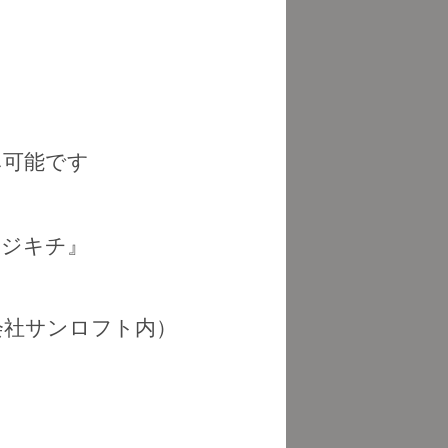
み可能です
フジキチ』
会社サンロフト内）