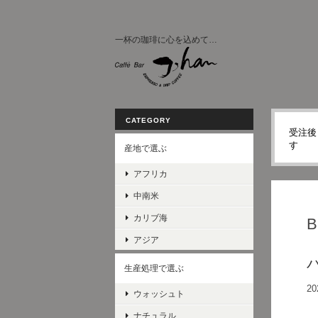
一杯の珈琲に心を込めて…
CATEGORY
受注後
す
産地で選ぶ
アフリカ
中南米
カリブ海
アジア
生産処理で選ぶ
20
ウォッシュト
ナチュラル