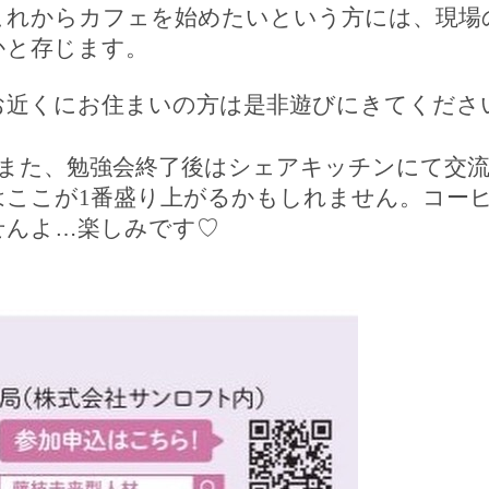
これからカフェを始めたい
という方には、
現場
かと存じます。
お近くにお住まいの方は是非遊びにきてくださ
また、勉強会終了後はシェアキッチンにて交
はここが
1
番盛り上がるかもしれません。コー
せんよ…楽しみです
♡