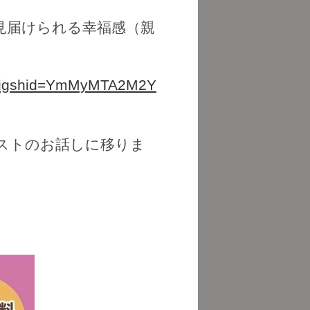
見届けられる幸福感（親
J/?igshid=YmMyMTA2M2Y
ストのお話しに移りま