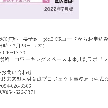
参加無料 要予約
pic.3 QR
コードからお申込
日時：
7
月
28
日
（木）
6:00
〜
17:30
場所：コワーキングスペース未来共創ラボ『
◆お問い合わせ
藤枝未来型人材育成プロジェクト事務局（株式
︎
054-626-3366
AX054-626-3371