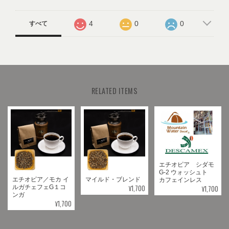
4
0
0
すべて
RELATED ITEMS
エチオピア シダモ
G-2 ウォッシュト
エチオピア／モカ イ
マイルド・ブレンド
カフェインレス
¥1,700
¥1,700
ルガチェフェG１コ
ンガ
¥1,700