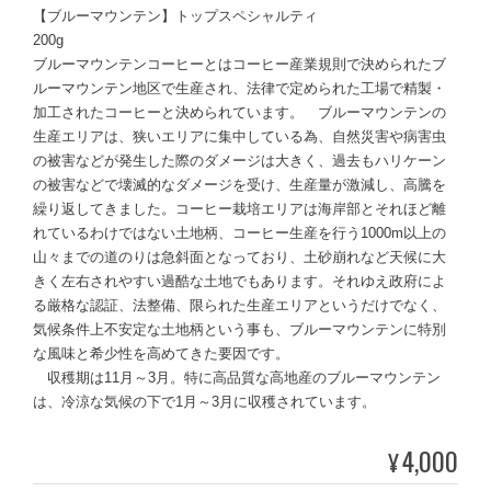
【ブルーマウンテン】トップスペシャルティ
200g
ブルーマウンテンコーヒーとはコーヒー産業規則で決められたブ
ルーマウンテン地区で生産され、法律で定められた工場で精製・
加工されたコーヒーと決められています。 ブルーマウンテンの
生産エリアは、狭いエリアに集中している為、自然災害や病害虫
の被害などが発生した際のダメージは大きく、過去もハリケーン
の被害などで壊滅的なダメージを受け、生産量が激減し、高騰を
繰り返してきました。コーヒー栽培エリアは海岸部とそれほど離
れているわけではない土地柄、コーヒー生産を行う1000m以上の
山々までの道のりは急斜面となっており、土砂崩れなど天候に大
きく左右されやすい過酷な土地でもあります。それゆえ政府によ
る厳格な認証、法整備、限られた生産エリアというだけでなく、
気候条件上不安定な土地柄という事も、ブルーマウンテンに特別
な風味と希少性を高めてきた要因です。
収穫期は11月～3月。特に高品質な高地産のブルーマウンテン
は、冷涼な気候の下で1月～3月に収穫されています。
4,000
¥